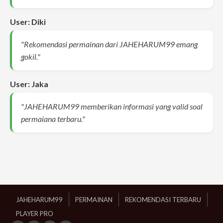
User: Diki
"Rekomendasi permainan dari JAHEHARUM99 emang
gokil."
User: Jaka
"JAHEHARUM99 memberikan informasi yang valid soal
permaiana terbaru."
JAHEHARUM99
PERMAINAN
REKOMENDASI TERBARU
PLAYER PRO